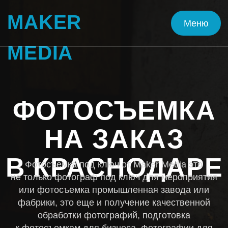
MAKER
Меню
Меню
MEDIA
ФОТОСЪЕМКА
НА ЗАКАЗ
В КРАСНОДАРЕ
Фотосъемка под ключ от Maker Media это
не только фотограф под ключ для мероприятия
или фотосъемка промышленная завода или
фабрики, это еще и получение качественной
обработки фотографий, подготовка
к фотосъемкам для бизнеса. Фотографии для
маркетплейсов на сегодняшний день это
актуальная история, ведь мы так же делаем
и инфографику для маркетплейсов
Запонить бриф