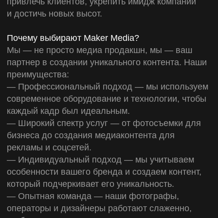
Наш опытный фотограф на мероприятие
в Краснодаре поможет сохранить важные
моменты вашего события. Мы предлагаем:
— Репортажную съемку мероприятий —
динамичные и живые кадры, которые передают
атмосферу события.
— Фотосъемку Event мероприятий —
от корпоративов до конференций, мы создаем
фотоотчеты, которые впечатляют.
— Видеосъемку деловых мероприятий —
дополнительно к фото мы предлагаем
профессиональную видеосъемку для создания
полноценного контента.
Предметная съемка для маркетплейсов
и рекламы
Если вам нужна предметная съемка для
маркетплейсов, мы поможем создать
привлекательные изображения ваших товаров.
Наши услуги включают:
— Съемку товаров для каталогов и интернет-
магазинов.
— Обработку фотографий для достижения
идеального качества.
— Создание контента, который увеличивает