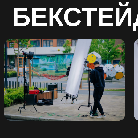
и промышленности в Краснодаре — создание
уникального контента для ваших целей
Если вы ищете профессионального фотографа
для бизнеса или промышленного фотографа
в Краснодаре, вы обратились по адресу.
Мы специализируемся на создании
качественного визуального контента, который
поможет вашему предприятию выделиться
на фоне конкурентов. Наши услуги охватывают
широкий спектр направлений: от фотосъемки
промышленных объектов до рекламной
и предметной съемки для маркетплейсов.
Фотосъемка для промышленных объектов
и предприятий
Мы понимаем, как важно передать масштаб
и уникальность вашего производства. Наши
услуги включают:
— Фотосъемку заводов и фабрик — мы создаем
впечатляющие кадры, которые подчеркивают
мощь и технологичность вашего предприятия.
— Фотосъемку продукции — качественные
изображения вашей продукции, которые помогут
привлечь клиентов и партнеров.