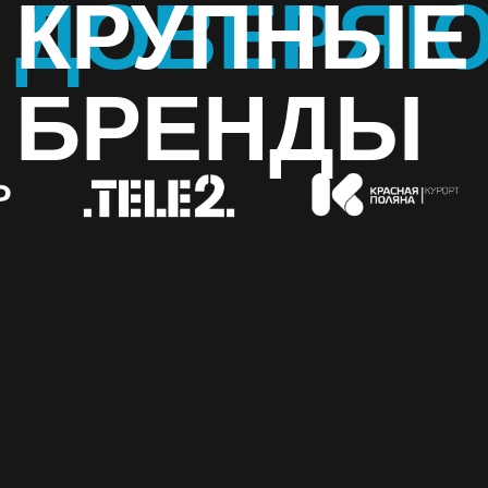
и партнерами.
— Репортажная съемка — динамичные и живые
кадры, которые передают атмосферу события.
— Видеосъемка — от коротких роликов для
соцсетей до полноценных рекламных видео.
Мы создаем контент, который работает на ваш
бренд.
— Контент для соцсетей — креативные фото
и видео, которые помогут вам выделиться
в Instagram, Facebook, TikTok и других
платформах.
Maker Media — ваш выбор для создания
качественного контента
Неважно, нужна ли вам фотосъемка для
бизнеса, промышленная съемка или контент для
соцсетей, — мы готовы предложить решения,
которые соответствуют вашим задачам
и бюджету. Свяжитесь с нами, чтобы обсудить
ваш проект и заказать профессиональные
фотоуслуги. Maker Media — создаем контент,
который работает на вас!
Заказать фотосъемку в Краснодаре
Профессиональная фотосъемка для бизнеса