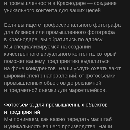
Обсудить проект
Нажимая на кнопку «Обсудить проект» и
согласен с условиями
Политики
конфиденциальности
Услуги
Видеопродакшен
Аудиореклама
Фотосъемка
Разработка сайтов
Создание презентаций
Ведение маркетплейсов
Способы связи
+7 967 300-20-10
INFO@MAKERMEDIA.RU
Telegram
WAPP
Vkontakte