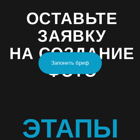
на создании фото- и видеоматериалов для всех
направлений бизнеса и медиа. Мы предлагаем
комплексные решения, которые помогут вам
привлечь клиентов, укрепить имидж компании
и достичь новых высот.
Почему выбирают Maker Media?
Мы — не просто медиа продакшн, мы — ваш
партнер в создании уникального контента. Наши
преимущества:
— Профессиональный подход — мы используем
современное оборудование и технологии, чтобы
каждый кадр был идеальным.
— Широкий спектр услуг — от фотосъемки для
бизнеса до создания медиаконтента для
рекламы и соцсетей.
— Индивидуальный подход — мы учитываем
особенности вашего бренда и создаем контент,
который подчеркивает его уникальность.
— Опытная команда — наши фотографы,
операторы и дизайнеры работают слаженно,
чтобы результат превзошел ваши ожидания.
Фотоуслуги для бизнеса
Мы понимаем, как важно для бизнеса иметь