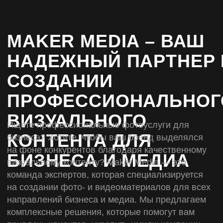
— Фотосъемку для контента — создание
уникальных материалов для сайтов, соцсетей
и рекламных кампаний.
Наш промышленный и индустриальный
фотограф в Краснодаре работает
с использованием профессионального
оборудования, что позволяет запечатлеть даже
самые сложные объекты в лучшем свете.
Фотосъемка для бизнеса и корпоративных нужд
Мы предлагаем широкий спектр услуг для
бизнеса:
— Профессиональный фотограф для
корпоративных съемок — создание портретов
сотрудников, фотоотчетов о рабочих процессах
и корпоративных мероприятий.
— Рекламная фотосъемка — разработка
визуального контента для рекламных кампаний,
буклетов и сайтов.
— Фотосъемка для маркетплейсов —
качественные изображения товаров, которые
помогут увеличить продажи на платформах.
Фотосъемка мероприятий и событий