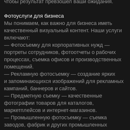
конверсию и привлекает клиентов.
Почему выбирают нас?
— Профессиональный подход к каждому
проекту.
— Использование современного оборудования
и технологий.
— Индивидуальный подход к клиентам.
— Работаем в Краснодаре и области, готовы
к выезду на объекты.
Заказать фотосъемку для предприятия или
мероприятия
Если вам нужна фотосъемка предприятия,
промышленных объектов или мероприятий,
свяжитесь с нами уже сегодня. Мы поможем
создать визуальный контент, который подчеркнет
уникальность вашего бизнеса и привлечет новых
клиентов.
Неважно, нужна ли вам фотосъемка завода
и продукции или рекламная фотосъемка для
маркетплейсов — мы готовы предложить
решения, которые соответствуют вашим задачам
и бюджету. Свяжитесь с нами, чтобы обсудить